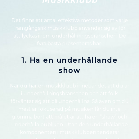
Det finns ett antal effektiva metoder som varje
framgångsrik musikklubb använder sig av för
att lyckas inom underhållningsbranschen. De
fyra bästa presenteras här.
1. Ha en underhållande
show
När du har en musikklubb innebär det att du är
i underhållningsbranschen och att folk
förväntar sig att bli underhållna. Så även om du
mest är fokuserad på musiken får du inte
glömma bort att målet är att ha en ”show” och
underhålla publiken. Utan den underhållande
komponenten i musikklubben tenderar