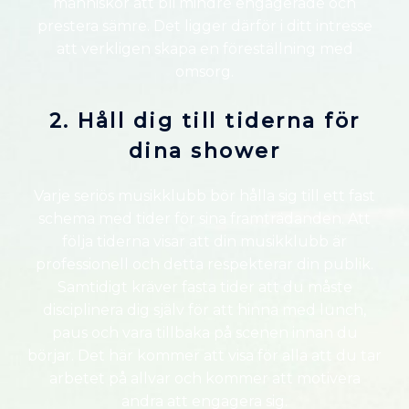
människor att bli mindre engagerade och
prestera sämre. Det ligger därför i ditt intresse
att verkligen skapa en föreställning med
omsorg.
2. Håll dig till tiderna för
dina shower
Varje seriös musikklubb bör hålla sig till ett fast
schema med tider för sina framträdanden. Att
följa tiderna visar att din musikklubb är
professionell och detta respekterar din publik.
Samtidigt kräver fasta tider att du måste
disciplinera dig själv för att hinna med lunch,
paus och vara tillbaka på scenen innan du
börjar. Det här kommer att visa för alla att du tar
arbetet på allvar och kommer att motivera
andra att engagera sig.