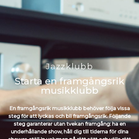
Jazzklubb
Starta en framgångsrik
musikklubb
En framgångsrik musikklubb behöver följa vissa
steg för att lyckas och bli framgångsrik. Följande
steg garanterar utan tvekan framgång: ha en
underhållande show, håll dig till tiderna för dina